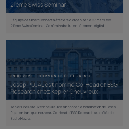
21ème Swiss Seminar
L’équipe de SmartConnect a été fière d’organiser le 27 mars son
21ème Swiss Seminar. Ce séminaire fut entièrement digital.
09.01.2020
COMMUNIQUÉS DE PRESSE
Josep PUJAL est nommé Co-Head of ESG
Research chez Kepler Cheuvreux
Kepler Cheuvreux est heureux d’annoncer la nomination de Josep
Pujal en tant que nouveau Co-Head of ESG Research aux côtés de
Sudip Hazra.