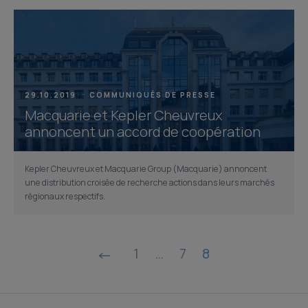
29.10.2019
COMMUNIQUÉS DE PRESSE
Macquarie et Kepler Cheuvreux
annoncent un accord de coopération
Kepler Cheuvreux et Macquarie Group (Macquarie) annoncent
une distribution croisée de recherche actions dans leurs marchés
régionaux respectifs.
Posts
1
…
7
8
pagination