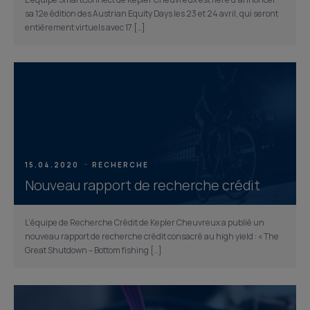
L’équipe SmartConnect de Kepler Cheuvreux est fière d’annoncer
sa 12e édition des Austrian Equity Days les 23 et 24 avril, qui seront
entièrement virtuels avec 17 […]
15.04.2020
RECHERCHE
Nouveau rapport de recherche crédit
L’équipe de Recherche Crédit de Kepler Cheuvreux a publié un
nouveau rapport de recherche crédit consacré au high yield : « The
Great Shutdown – Bottom fishing […]