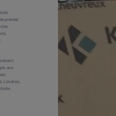
vices
de premier
rche,
ions
t
présent
ope, aux
dam,
e, Londres,
kholm,