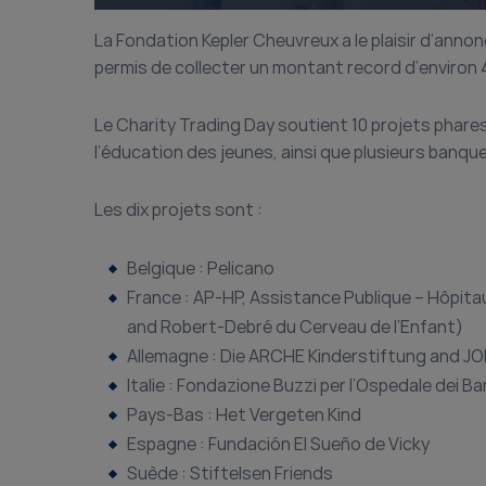
La Fondation Kepler Cheuvreux a le plaisir d’annon
permis de collecter un montant record d’environ
Le Charity Trading Day soutient 10 projets phare
l’éducation des jeunes, ainsi que plusieurs banq
Les dix projets sont :
Belgique : Pelicano
France : AP-HP, Assistance Publique – Hôpita
and Robert-Debré du Cerveau de l’Enfant)
Allemagne : Die ARCHE Kinderstiftung and J
Italie : Fondazione Buzzi per l’Ospedale dei Ba
Pays-Bas : Het Vergeten Kind
Espagne : Fundación El Sueño de Vicky
Suède : Stiftelsen Friends