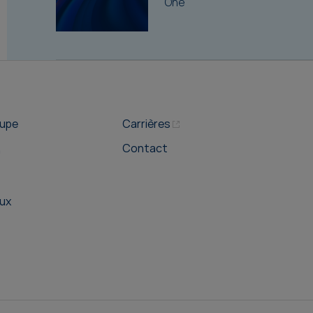
One
oupe
Carrières
Contact
n
ux