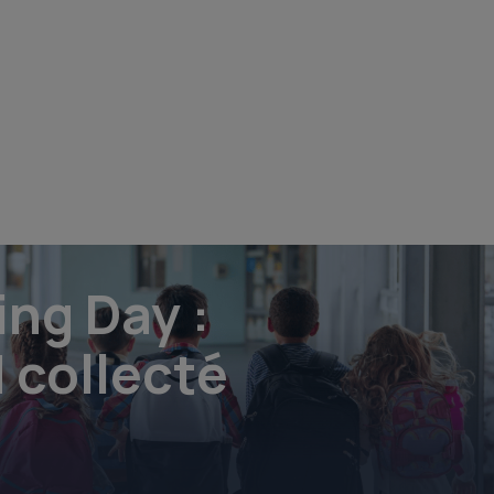
ing Day :
 collecté