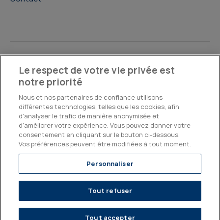
©2026, Kepler Cheuvreux
Le respect de votre vie privée est
notre priorité
Legal & Compliance
Operations
Research Disclosures
Nous et nos partenaires de confiance utilisons
différentes technologies, telles que les cookies, afin
d’analyser le trafic de manière anonymisée et
d’améliorer votre expérience. Vous pouvez donner votre
consentement en cliquant sur le bouton ci-dessous.
Vos préférences peuvent être modifiées à tout moment.
Personnaliser
Tout refuser
Tout accepter