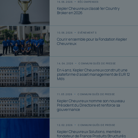
16.06.2026
RÉCOMPENSES
Kepler Cheuvreux classé 1er Country
Broker en 2026
10.06.2026
EVÉNEMENTS
Courir ensemble pour la Fondation Kepler
Cheuvreux
14.04.2026
COMMUNIQUÉS DE PRESSE
En 4 ans, Kepler Cheuvreux construit une
plateforme d’asset management de EUR 12
Mds
11.03.2026
COMMUNIQUÉS DE PRESSE
Kepler Cheuvreux nomme son nouveau
Président du Directoire et renforce sa
gouvernance
12.02.2026
COMMUNIQUÉS DE PRESSE
Kepler Cheuvreux Solutions, membre
fondateur de France Produits Structurés