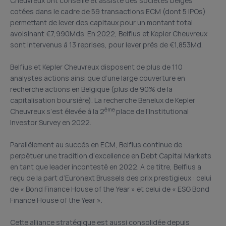
Cheuvreux ont conseillé et assisté des sociétés belges
cotées dans le cadre de 59 transactions ECM (dont 5 IPOs)
permettant de lever des capitaux pour un montant total
avoisinant €7,990Mds. En 2022, Belfius et Kepler Cheuvreux
sont intervenus à 13 reprises, pour lever près de €1,853Md.
Belfius et Kepler Cheuvreux disposent de plus de 110
analystes actions ainsi que d’une large couverture en
recherche actions en Belgique (plus de 90% de la
capitalisation boursière). La recherche Benelux de Kepler
ème
Cheuvreux s’est élevée à la 2
place de l’Institutional
Investor Survey en 2022.
Parallèlement au succès en ECM, Belfius continue de
perpétuer une tradition d’excellence en Debt Capital Markets
en tant que leader incontesté en 2022. A ce titre, Belfius a
reçu de la part d’Euronext Brussels des prix prestigieux : celui
de « Bond Finance House of the Year » et celui de « ESG Bond
Finance House of the Year ».
Cette alliance stratégique est aussi consolidée depuis