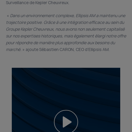
Surveillance de Kepler Cheuvreux.
«
Dans un environnement complexe, Ellipsis AM a maintenu une
trajectoire positive. Grâce à une intégration efficace au sein du
Groupe Kepler Cheuvreux, nous avons non seulement capitalisé
sur nos expertises historiques, mais également élargi notre offre
pour répondre de manière plus approfondie aux besoins du
marché.
» ajoute Sébastien CARON, CEO d’Ellipsis AM.