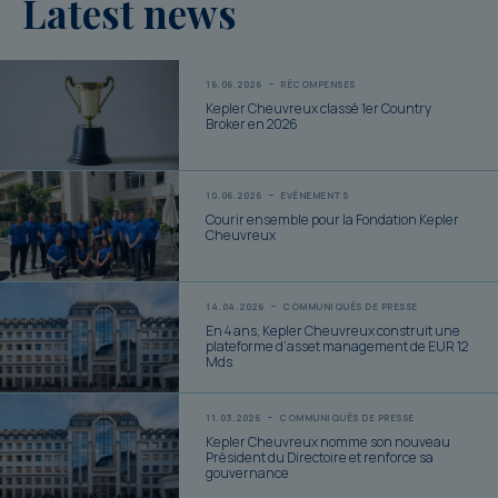
Latest news
16.06.2026
RÉCOMPENSES
Kepler Cheuvreux classé 1er Country
Broker en 2026
10.06.2026
EVÉNEMENTS
Courir ensemble pour la Fondation Kepler
Cheuvreux
14.04.2026
COMMUNIQUÉS DE PRESSE
En 4 ans, Kepler Cheuvreux construit une
plateforme d’asset management de EUR 12
Mds
11.03.2026
COMMUNIQUÉS DE PRESSE
Kepler Cheuvreux nomme son nouveau
Président du Directoire et renforce sa
gouvernance