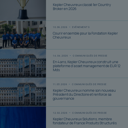
Kepler Cheuvreux classé 1er Country
Broker en 2026
10.06.2026
EVÉNEMENTS
Courir ensemble pour la Fondation Kepler
Cheuvreux
14.04.2026
COMMUNIQUÉS DE PRESSE
En 4 ans, Kepler Cheuvreux construit une
plateforme d’asset management de EUR 12
Mds
11.03.2026
COMMUNIQUÉS DE PRESSE
Kepler Cheuvreux nomme son nouveau
Président du Directoire et renforce sa
gouvernance
12.02.2026
COMMUNIQUÉS DE PRESSE
Kepler Cheuvreux Solutions, membre
fondateur de France Produits Structurés