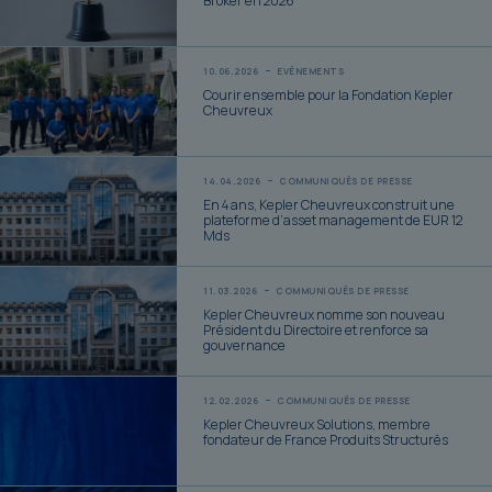
Broker en 2026
10.06.2026
EVÉNEMENTS
Courir ensemble pour la Fondation Kepler
Cheuvreux
14.04.2026
COMMUNIQUÉS DE PRESSE
En 4 ans, Kepler Cheuvreux construit une
plateforme d’asset management de EUR 12
Mds
11.03.2026
COMMUNIQUÉS DE PRESSE
Kepler Cheuvreux nomme son nouveau
Président du Directoire et renforce sa
gouvernance
12.02.2026
COMMUNIQUÉS DE PRESSE
Kepler Cheuvreux Solutions, membre
fondateur de France Produits Structurés