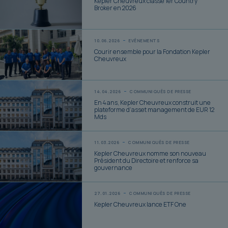
Kepler Cheuvreux classé 1er Country
Broker en 2026
10.06.2026
EVÉNEMENTS
Courir ensemble pour la Fondation Kepler
Cheuvreux
14.04.2026
COMMUNIQUÉS DE PRESSE
En 4 ans, Kepler Cheuvreux construit une
plateforme d’asset management de EUR 12
Mds
11.03.2026
COMMUNIQUÉS DE PRESSE
Kepler Cheuvreux nomme son nouveau
Président du Directoire et renforce sa
gouvernance
27.01.2026
COMMUNIQUÉS DE PRESSE
Kepler Cheuvreux lance ETF One