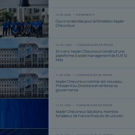
10.06.2026
EVÉNEMENTS
Courir ensemble pour la Fondation Kepler
Cheuvreux
14.04.2026
COMMUNIQUÉS DE PRESSE
En 4 ans, Kepler Cheuvreux construit une
plateforme d’asset management de EUR 12
Mds
11.03.2026
COMMUNIQUÉS DE PRESSE
Kepler Cheuvreux nomme son nouveau
Président du Directoire et renforce sa
gouvernance
12.02.2026
COMMUNIQUÉS DE PRESSE
Kepler Cheuvreux Solutions, membre
fondateur de France Produits Structurés