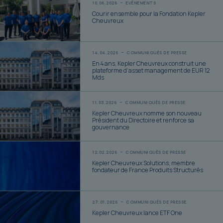
10.06.2026
EVÉNEMENTS
Courir ensemble pour la Fondation Kepler
Cheuvreux
14.04.2026
COMMUNIQUÉS DE PRESSE
En 4 ans, Kepler Cheuvreux construit une
plateforme d’asset management de EUR 12
Mds
11.03.2026
COMMUNIQUÉS DE PRESSE
Kepler Cheuvreux nomme son nouveau
Président du Directoire et renforce sa
gouvernance
12.02.2026
COMMUNIQUÉS DE PRESSE
Kepler Cheuvreux Solutions, membre
fondateur de France Produits Structurés
27.01.2026
COMMUNIQUÉS DE PRESSE
Kepler Cheuvreux lance ETF One