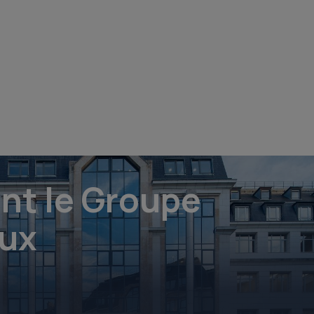
E
int le Groupe
eux