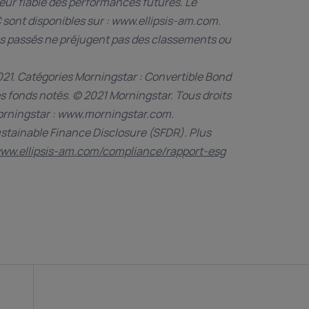
ur fiable des performances futures. Le
C sont disponibles sur : www.ellipsis-am.com.
s passés ne préjugent pas des classements ou
2021. Catégories Morningstar : Convertible Bond
es fonds notés. © 2021 Morningstar. Tous droits
 Morningstar : www.morningstar.com.
tainable Finance Disclosure (SFDR). Plus
www.ellipsis-am.com/compliance/rapport-esg