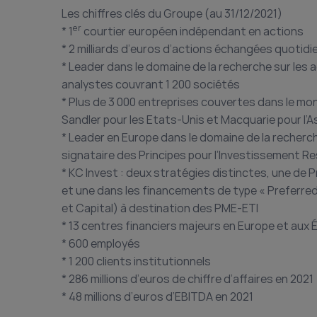
Les chiffres clés du Groupe (au 31/12/2021)
er
* 1
courtier européen indépendant en actions
* 2 milliards d’euros d’actions échangées quoti
* Leader dans le domaine de la recherche sur les 
analystes couvrant 1 200 sociétés
* Plus de 3 000 entreprises couvertes dans le mon
Sandler pour les Etats-Unis et Macquarie pour l’A
* Leader en Europe dans le domaine de la recherc
signataire des Principes pour l’Investissement R
* KC Invest : deux stratégies distinctes, une de
et une dans les financements de type « Preferred
et Capital) à destination des PME-ETI
* 13 centres financiers majeurs en Europe et aux
* 600 employés
* 1 200 clients institutionnels
* 286 millions d’euros de chiffre d’affaires en 2021
* 48 millions d’euros d’EBITDA en 2021