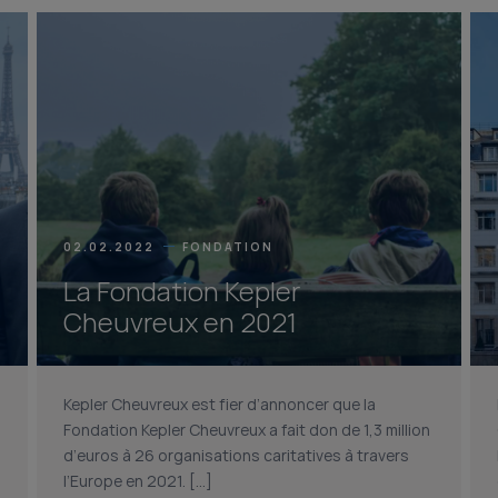
02.02.2022
FONDATION
La Fondation Kepler
Cheuvreux en 2021
Kepler Cheuvreux est fier d’annoncer que la
n
Fondation Kepler Cheuvreux a fait don de 1,3 million
d’euros à 26 organisations caritatives à travers
l’Europe en 2021. […]