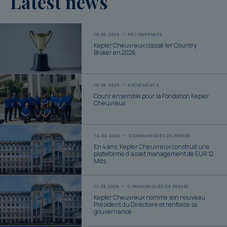
Latest news
16.06.2026
RÉCOMPENSES
Kepler Cheuvreux classé 1er Country
Broker en 2026
10.06.2026
EVÉNEMENTS
Courir ensemble pour la Fondation Kepler
Cheuvreux
14.04.2026
COMMUNIQUÉS DE PRESSE
En 4 ans, Kepler Cheuvreux construit une
plateforme d’asset management de EUR 12
Mds
11.03.2026
COMMUNIQUÉS DE PRESSE
Kepler Cheuvreux nomme son nouveau
Président du Directoire et renforce sa
gouvernance